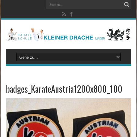
badges_KarateAustria1200x800_100