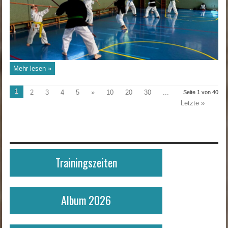
Mehr lesen »
1
2
3
4
5
»
10
20
30
...
Seite 1 von 40
Letzte »
Trainingszeiten
Album 2026