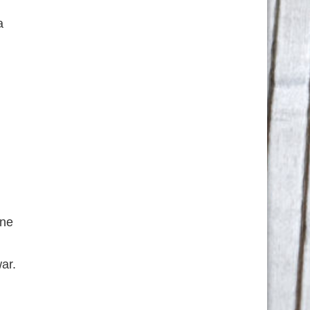
a
ine
ar.