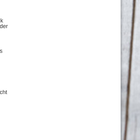
ik
 der
s
cht