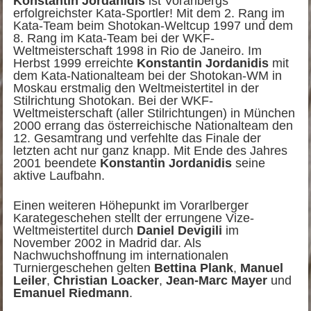
Konstantin Jordanidis
ist Vorarlbergs
erfolgreichster Kata-Sportler! Mit dem 2. Rang im
Kata-Team beim Shotokan-Weltcup 1997 und dem
8. Rang im Kata-Team bei der WKF-
Weltmeisterschaft 1998 in Rio de Janeiro. Im
Herbst 1999 erreichte
Konstantin Jordanidis
mit
dem Kata-Nationalteam bei der Shotokan-WM in
Moskau erstmalig den Weltmeistertitel in der
Stilrichtung Shotokan. Bei der WKF-
Weltmeisterschaft (aller Stilrichtungen) in München
2000 errang das österreichische Nationalteam den
12. Gesamtrang und verfehlte das Finale der
letzten acht nur ganz knapp. Mit Ende des Jahres
2001 beendete
Konstantin Jordanidis
seine
aktive Laufbahn.
Einen weiteren Höhepunkt im Vorarlberger
Karategeschehen stellt der errungene Vize-
Weltmeistertitel durch
Daniel Devigili
im
November 2002 in Madrid dar. Als
Nachwuchshoffnung im internationalen
Turniergeschehen gelten
Bettina Plank
,
Manuel
Leiler
,
Christian Loacker
,
Jean-Marc Mayer
und
Emanuel Riedmann
.