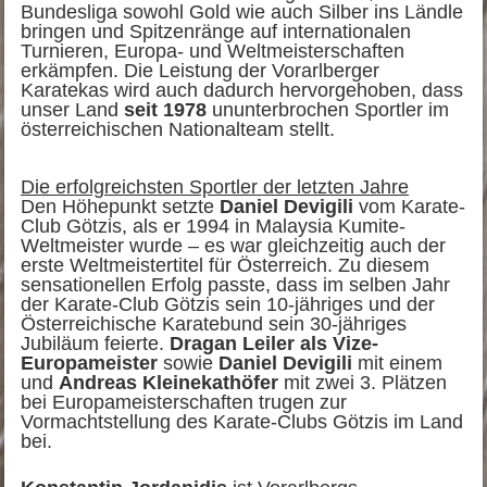
Bundesliga sowohl Gold wie auch Silber ins Ländle
bringen und Spitzenränge auf internationalen
Turnieren, Europa- und Weltmeisterschaften
erkämpfen. Die Leistung der Vorarlberger
Karatekas wird auch dadurch hervorgehoben, dass
unser Land
seit 1978
ununterbrochen Sportler im
österreichischen Nationalteam stellt.
Die erfolgreichsten Sportler der letzten Jahre
Den Höhepunkt setzte
Daniel Devigili
vom Karate-
Club Götzis, als er 1994 in Malaysia Kumite-
Weltmeister wurde – es war gleichzeitig auch der
erste Weltmeistertitel für Österreich. Zu diesem
sensationellen Erfolg passte, dass im selben Jahr
der Karate-Club Götzis sein 10-jähriges und der
Österreichische Karatebund sein 30-jähriges
Jubiläum feierte.
Dragan Leiler als Vize-
Europameister
sowie
Daniel Devigili
mit einem
und
Andreas Kleinekathöfer
mit zwei 3. Plätzen
bei Europameisterschaften trugen zur
Vormachtstellung des Karate-Clubs Götzis im Land
bei.