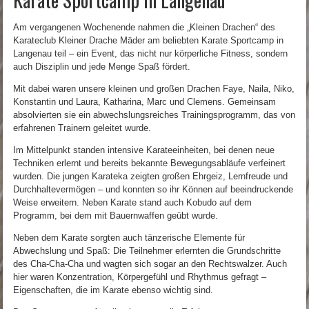
Am vergangenen Wochenende nahmen die „Kleinen Drachen“ des
Karateclub Kleiner Drache Mäder am beliebten Karate Sportcamp in
Langenau teil – ein Event, das nicht nur körperliche Fitness, sondern
auch Disziplin und jede Menge Spaß fördert.
Mit dabei waren unsere kleinen und großen Drachen Faye, Naila, Niko,
Konstantin und Laura, Katharina, Marc und Clemens. Gemeinsam
absolvierten sie ein abwechslungsreiches Trainingsprogramm, das von
erfahrenen Trainern geleitet wurde.
Im Mittelpunkt standen intensive Karateeinheiten, bei denen neue
Techniken erlernt und bereits bekannte Bewegungsabläufe verfeinert
wurden. Die jungen Karateka zeigten großen Ehrgeiz, Lernfreude und
Durchhaltevermögen – und konnten so ihr Können auf beeindruckende
Weise erweitern. Neben Karate stand auch Kobudo auf dem
Programm, bei dem mit Bauernwaffen geübt wurde.
Neben dem Karate sorgten auch tänzerische Elemente für
Abwechslung und Spaß: Die Teilnehmer erlernten die Grundschritte
des Cha-Cha-Cha und wagten sich sogar an den Rechtswalzer. Auch
hier waren Konzentration, Körpergefühl und Rhythmus gefragt –
Eigenschaften, die im Karate ebenso wichtig sind.