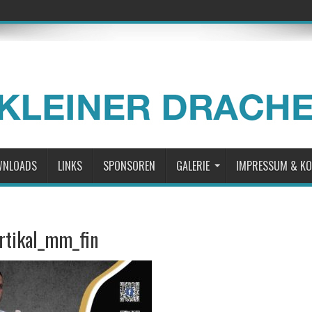
WNLOADS
LINKS
SPONSOREN
GALERIE
IMPRESSUM & K
rtikal_mm_fin