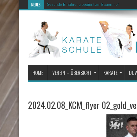
NEUES
Gesunde Ernährung beginnt am Bauernhof
HOME
VEREIN – ÜBERSICHT
KARATE
DO
2024.02.08_KCM_flyer 02_gold_ve