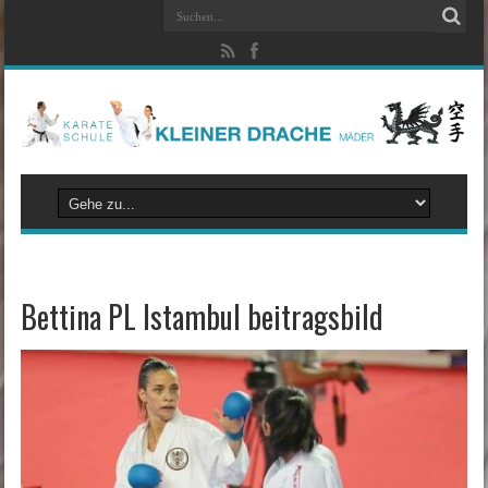
Bettina PL Istambul beitragsbild